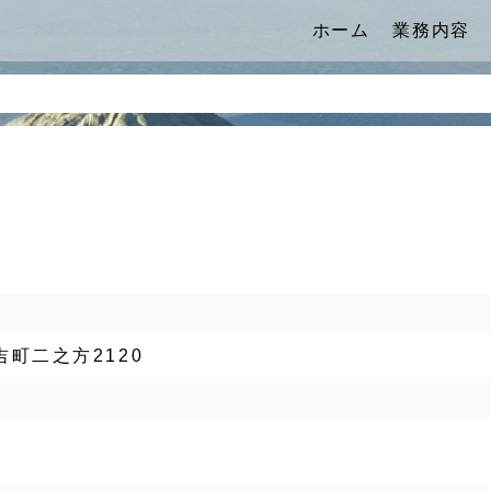
社
ホーム
業務内容
吉町二之方2120