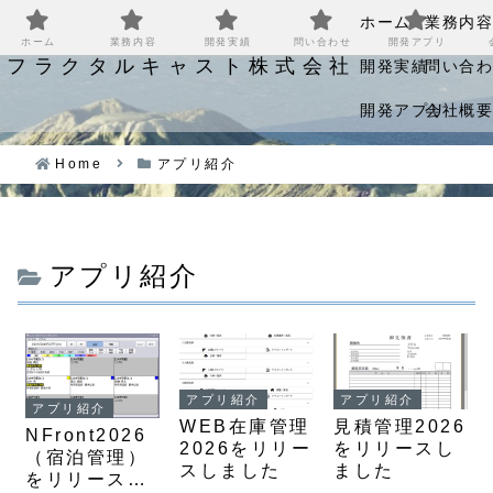
ホーム
業務内
ホーム
業務内容
開発実績
問い合わせ
開発アプリ
フラクタルキャスト株式会社
開発実績
問い合
開発アプリ
会社概
Home
アプリ紹介
アプリ紹介
アプリ紹介
アプリ紹介
アプリ紹介
WEB在庫管理
見積管理2026
NFront2026
2026をリリー
をリリースし
（宿泊管理）
スしました
ました
をリリースし